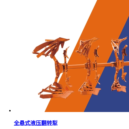
全悬式液压翻转犁