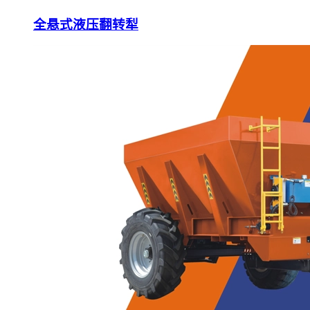
全悬式液压翻转犁