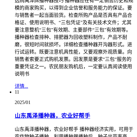
选购禹泽牌播种器技巧 播种器应在有一定销售历史和规
模的商家购买，以得到企业信誉和服务能力的保证。要
与销售者一起当面验货。检查所购产品是否具有产品合
格证、使用说明书、“三包凭证”及有关技术文件；尤其
要注意整机“三包”有效期、主要部件“三包”有效期等。
播种器检查排种、排肥器为回收塑料制作，产品不耐
磨，很短时间就损坏。详细检查播种器开沟器形式。进
行试运转。既要注意机具性能，又要观察外观质量。向
销售者索要正式购机发票。因发票是要求“三包“服务的
重要凭证之一。农民朋友购机后，一定要认真阅读使用
说明书
详情...
11
2025/01
山东禹泽播种器，农业好帮手
山东禹泽播种器，农业好帮手 播种器经济实用，可用于
农作物种子播种。利用播种器播种后，种子出苗率高、