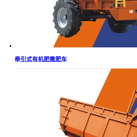
牵引式有机肥撒肥车