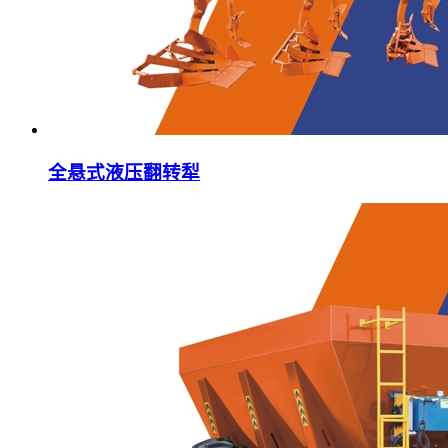
全悬式液压翻转犁