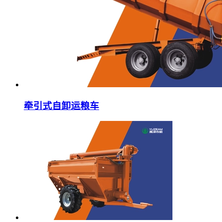
牵引式自卸运粮车