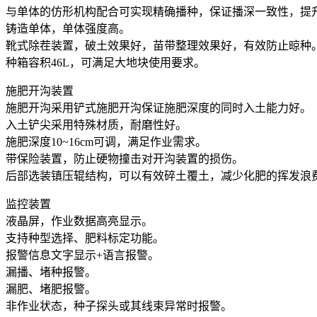
与单体的仿形机构配合可实现精确播种，保证播深一致性，提
铸造单体，单体强度高。
靴式除茬装置，破土效果好，苗带整理效果好，有效防止晾种
种箱容积46L，可满足大地块使用要求。
施肥开沟装置
施肥开沟采用铲式施肥开沟保证施肥深度的同时入土能力好。
入土铲尖采用特殊材质，耐磨性好。
施肥深度10~16cm可调，满足作业需求。
带保险装置，防止硬物撞击对开沟装置的损伤。
后部选装镇压辊结构，可以有效碎土覆土，减少化肥的挥发浪
监控装置
液晶屏，作业数据高亮显示。
支持种型选择、肥料标定功能。
报警信息文字显示+语言报警。
漏播、堵种报警。
漏肥、堵肥报警。
非作业状态，种子探头或其线束异常时报警。