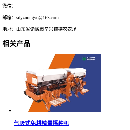
微信：
邮箱：sdyznongye@163.com
地址：山东省诸城市辛兴镇德农农场
相关产品
气吸式免耕精量播种机