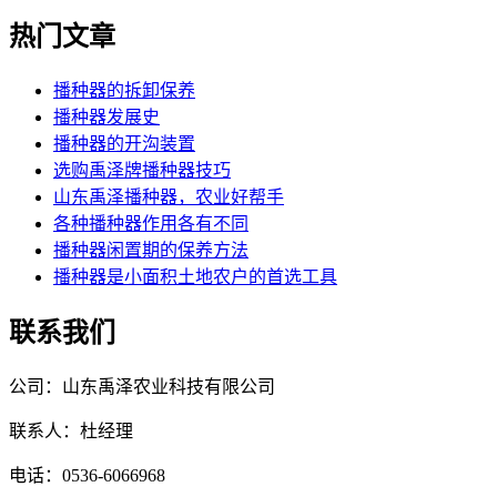
热门文章
播种器的拆卸保养
播种器发展史
播种器的开沟装置
选购禹泽牌播种器技巧
山东禹泽播种器，农业好帮手
各种播种器作用各有不同
播种器闲置期的保养方法
播种器是小面积土地农户的首选工具
联系我们
公司：山东禹泽农业科技有限公司
联系人：杜经理
电话：0536-6066968