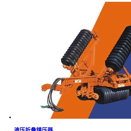
液压折叠镇压器