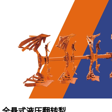
全悬式液压翻转犁